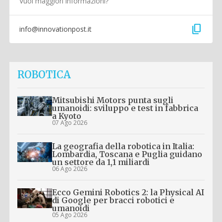
Vuoi maggiori informazioni?
content_copy
info@innovationpost.it
ROBOTICA
Mitsubishi Motors punta sugli
umanoidi: sviluppo e test in fabbrica
a Kyoto
07 Ago 2026
La geografia della robotica in Italia:
Lombardia, Toscana e Puglia guidano
un settore da 1,1 miliardi
06 Ago 2026
Ecco Gemini Robotics 2: la Physical AI
di Google per bracci robotici e
umanoidi
05 Ago 2026