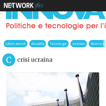
Ultimi articoli
Attualità
Tecnologie
Incentivi
Ricerca e
C
crisi ucraina