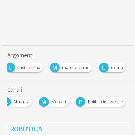
Argomenti
C
M
U
crisi ucraina
materie prime
ucima
Canali
A
M
P
Attualità
Mercati
Politica industriale
ROBOTICA