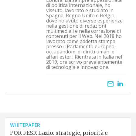
Londra. Da sempre appassionata
di politica internazionale, ho
vissuto, lavorato e studiato in
Spagna, Regno Unito e Belgio,
dove ho avuto diverse esperienze
nella gestione di redazioni
multimediali e nella correzione di
contenuti per il Web. Nel 2018 ho
lavorato come addetta stampa
presso il Parlamento europeo,
occupandomi di diritti umani e
affari esteri. Rientrata in Italia nel
2019, ora scrivo prevalentemente
di tecnologia e innovazione.
email
WHITEPAPER
POR FESR Lazio: strategie, priorità e