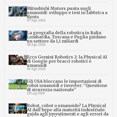
Mitsubishi Motors punta sugli
umanoidi: sviluppo e test in fabbrica a
Kyoto
07 Ago 2026
La geografia della robotica in Italia:
Lombardia, Toscana e Puglia guidano
un settore da 1,1 miliardi
06 Ago 2026
Ecco Gemini Robotics 2: la Physical AI
di Google per bracci robotici e
umanoidi
05 Ago 2026
Gli USA bloccano le importazioni di
robot umanoidi e inverter: “Questione
di sicurezza nazionale”
29 Lug 2026
Robot, cobot o umanoide? La Physical
AI dall’hype alla maturità industriale:
guida agli investimenti e agli errori da