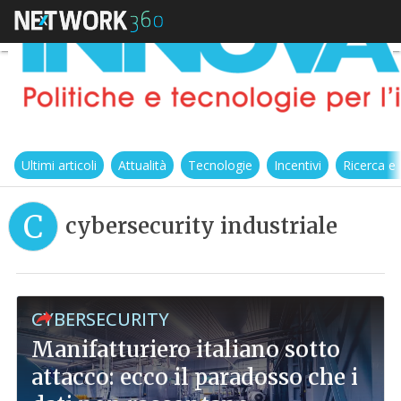
Ultimi articoli
Attualità
Tecnologie
Incentivi
Ricerca e
C
cybersecurity industriale
CYBERSECURITY
Manifatturiero italiano sotto
attacco: ecco il paradosso che i