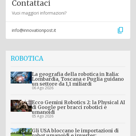
Contattaci
Vuoi maggiori informazioni?
content_copy
info@innovationpost.it
ROBOTICA
La geografia della robotica in Italia:
Lombardia, Toscana e Puglia guidano
un settore da 1,1 miliardi
06 Ago 2026
Ecco Gemini Robotics 2: la Physical AI
di Google per bracci robotici e
umanoidi
05 Ago 2026
Gli USA bloccano le importazioni di
robot umanoidi e inverter: