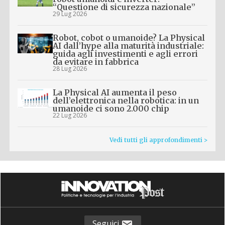
“Questione di sicurezza nazionale”
29 Lug 2026
Robot, cobot o umanoide? La Physical
AI dall’hype alla maturità industriale:
guida agli investimenti e agli errori
da evitare in fabbrica
28 Lug 2026
La Physical AI aumenta il peso
dell’elettronica nella robotica: in un
umanoide ci sono 2.000 chip
22 Lug 2026
Vedi tutti gli approfondimenti >
Seguici