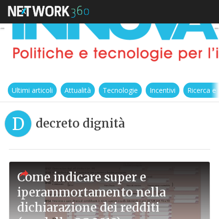
Ultimi articoli
Attualità
Tecnologie
Incentivi
Ricerca e
D
decreto dignità
Come indicare super e
iperammortamento nella
dichiarazione dei redditi