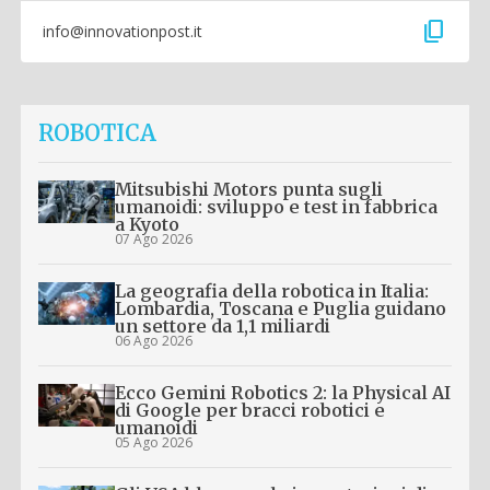
content_copy
info@innovationpost.it
ROBOTICA
Mitsubishi Motors punta sugli
umanoidi: sviluppo e test in fabbrica
a Kyoto
07 Ago 2026
La geografia della robotica in Italia:
Lombardia, Toscana e Puglia guidano
un settore da 1,1 miliardi
06 Ago 2026
Ecco Gemini Robotics 2: la Physical AI
di Google per bracci robotici e
umanoidi
05 Ago 2026