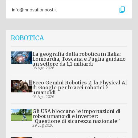
content_copy
info@innovationpost.it
ROBOTICA
La geografia della robotica in Italia:
Lombardia, Toscana e Puglia guidano
un settore da 1,1 miliardi
06 Ago 2026
Ecco Gemini Robotics 2: la Physical AI
di Google per bracci robotici e
umanoidi
05 Ago 2026
Gli USA bloccano le importazioni di
robot umanoidi e inverter:
“Questione di sicurezza nazionale”
29 Lug 2026