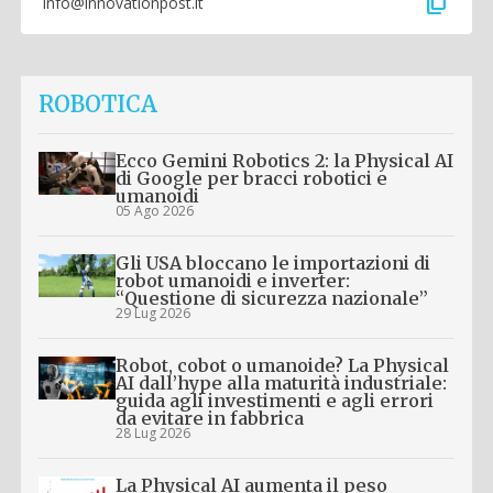
content_copy
info@innovationpost.it
ROBOTICA
Ecco Gemini Robotics 2: la Physical AI
di Google per bracci robotici e
umanoidi
05 Ago 2026
Gli USA bloccano le importazioni di
robot umanoidi e inverter:
“Questione di sicurezza nazionale”
29 Lug 2026
Robot, cobot o umanoide? La Physical
AI dall’hype alla maturità industriale:
guida agli investimenti e agli errori
da evitare in fabbrica
28 Lug 2026
La Physical AI aumenta il peso