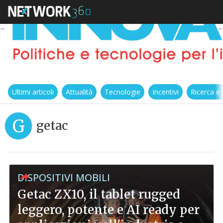
Ultimi articoli
Attualità
Tecnologie
Incentivi
Ricerca e
G
getac
DISPOSITIVI MOBILI
Getac ZX10, il tablet rugged
leggero, potente e AI ready per