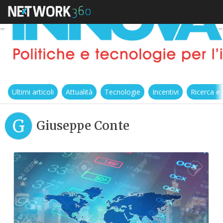
Ultimi articoli
Attualità
Tecnologie
Incentivi
Ricerca e
G
Giuseppe Conte