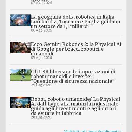
07 Ago 2026
La geografia della robotica in Italia:
Lombardia, Toscana e Puglia guidano
un settore da 1,1 miliardi
06 Ago 2026
Ecco Gemini Robotics 2: la Physical AI
di Google per bracci robotici e
umanoidi
05 Ago 2026
Gli USA bloccano le importazioni di
robot umanoidi e inverter:
“Questione di sicurezza nazionale”
29 Lug 2026
Robot, cobot o umanoide? La Physical
AI dall’hype alla maturità industriale:
guida agli investimenti e agli errori
da evitare in fabbrica
28 Lug 2026
Vedi tutti gli approfondimenti >