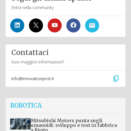
Entra nella community
Contattaci
Vuoi maggiori informazioni?
content_copy
info@innovationpost.it
ROBOTICA
Mitsubishi Motors punta sugli
umanoidi: sviluppo e test in fabbrica
a Kyoto