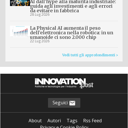
AI dall’hype alla maturità industriale:
guida agli investimenti e agli errori
da evitare in fabbrica
28 Lug 2026
La Physical AI aumenta il peso
dell’elettronica nella robotica: in un
umanoide ci sono 2.000 chip
22 Lug 2026
Vedi tutti gli approfondimenti >
Seguici
About
Autori
Tags
Rss Feed
Privacy e Cookie Policy