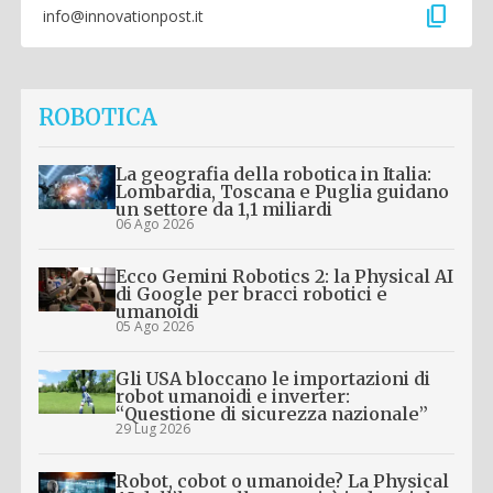
content_copy
info@innovationpost.it
ROBOTICA
La geografia della robotica in Italia:
Lombardia, Toscana e Puglia guidano
un settore da 1,1 miliardi
06 Ago 2026
Ecco Gemini Robotics 2: la Physical AI
di Google per bracci robotici e
umanoidi
05 Ago 2026
Gli USA bloccano le importazioni di
robot umanoidi e inverter:
“Questione di sicurezza nazionale”
29 Lug 2026
Robot, cobot o umanoide? La Physical