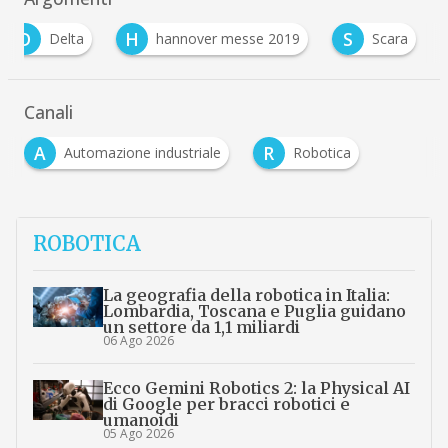
D
H
S
Delta
hannover messe 2019
Scara
Canali
A
R
Automazione industriale
Robotica
ROBOTICA
La geografia della robotica in Italia:
Lombardia, Toscana e Puglia guidano
un settore da 1,1 miliardi
06 Ago 2026
Ecco Gemini Robotics 2: la Physical AI
di Google per bracci robotici e
umanoidi
05 Ago 2026