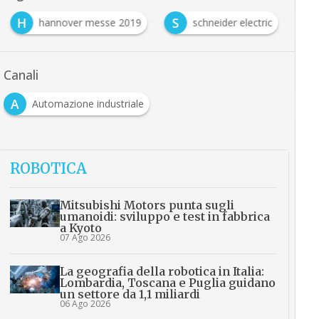
H
S
hannover messe 2019
schneider electric
Canali
A
Automazione industriale
ROBOTICA
Mitsubishi Motors punta sugli
umanoidi: sviluppo e test in fabbrica
a Kyoto
07 Ago 2026
La geografia della robotica in Italia:
Lombardia, Toscana e Puglia guidano
un settore da 1,1 miliardi
06 Ago 2026