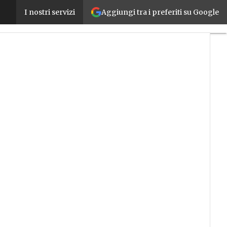
Aggiungi tra i preferiti su Google
Da Schneider Electric nuove soluzioni per la produtt
I nostri servizi