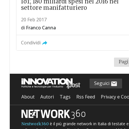
IoT, 180 miliardi spesi nel 2016 nel
settore manifatturiero
20 Feb 2017
di
Franco Canna
Condividi
Pagi
Seguici
About
Autori
Tags
Rss Feed
Privacy e Coo
è il più grande network in Italia di testate
Nextwork360