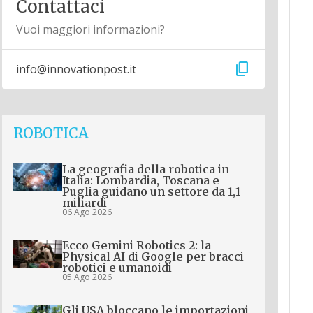
Contattaci
Vuoi maggiori informazioni?
content_copy
info@innovationpost.it
ROBOTICA
La geografia della robotica in
Italia: Lombardia, Toscana e
Puglia guidano un settore da 1,1
miliardi
06 Ago 2026
Ecco Gemini Robotics 2: la
Physical AI di Google per bracci
robotici e umanoidi
05 Ago 2026
Gli USA bloccano le importazioni