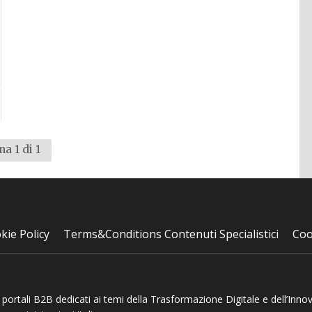
na 1 di 1
kie Policy
Terms&Conditions Contenuti Specialistici
Coo
 e portali B2B dedicati ai temi della Trasformazione Digitale e dell’Inno