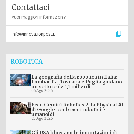
Contattaci
Vuoi maggiori informazioni?
content_copy
info@innovationpost.it
ROBOTICA
La geografia della robotica in Italia:
Lombardia, Toscana e Puglia guidano
un settore da 1,1 miliardi
06 Ago 2026
Ecco Gemini Robotics 2: la Physical AI
di Google per bracci robotici e
umanoidi
05 Ago 2026
Gli USA bloccano le importazioni di