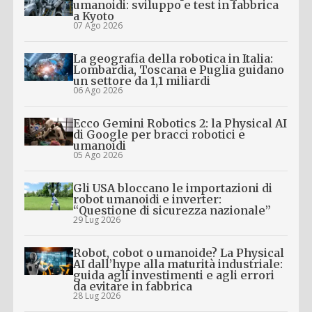
umanoidi: sviluppo e test in fabbrica
a Kyoto
07 Ago 2026
La geografia della robotica in Italia:
Lombardia, Toscana e Puglia guidano
un settore da 1,1 miliardi
06 Ago 2026
Ecco Gemini Robotics 2: la Physical AI
di Google per bracci robotici e
umanoidi
05 Ago 2026
Gli USA bloccano le importazioni di
robot umanoidi e inverter:
“Questione di sicurezza nazionale”
29 Lug 2026
Robot, cobot o umanoide? La Physical
AI dall’hype alla maturità industriale:
guida agli investimenti e agli errori
da evitare in fabbrica
28 Lug 2026