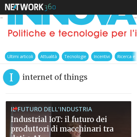
Ultimi articoli
Attualità
Tecnologie
Incentivi
Ricerca e
I
internet of things
IL FUTURO DELL'INDUSTRIA
Industrial IoT: il futuro dei
produttori di macchinari tra