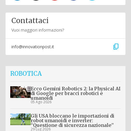
Contattaci
Vuoi maggiori informazioni?
content_copy
info@innovationpost.it
ROBOTICA
Ecco Gemini Robotics 2: la Physical AI
di Google per bracci robotici e
umanoidi
05 Ago 2026
Gli USA bloccano le importazioni di
robot umanoidi e inverter:
“Questione di sicurezza nazionale”
29 Lug 2026