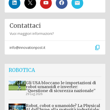
Contattaci
Vuoi maggiori informazioni?
content_copy
info@innovationpost.it
ROBOTICA
Gli USA bloccano le importazioni di
robot umanoidi e inverter:
“Questione di sicurezza nazionale”
29 Lug 2026
Robot, cobot o umanoide? La Physical
AI dall’hype alla maturità industriale: