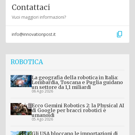
Contattaci
Vuoi maggiori informazioni?
content_copy
info@innovationpost.it
ROBOTICA
La geografia della robotica in Italia:
Lombardia, Toscana e Puglia guidano
un settore da 1,1 miliardi
06 Ago 2026
Ecco Gemini Robotics 2: la Physical AI
di Google per bracci robotici e
umanoidi
05 Ago 2026
Gli USA bloccano le importazioni di