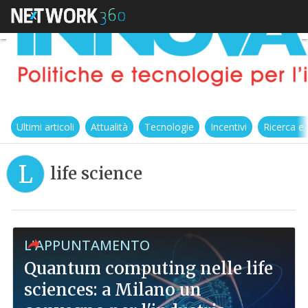
Ultimi articoli
Attualità
Tecnologie
Incentivi
Ricerca e
L
life science
L'APPUNTAMENTO
Quantum computing nelle life
sciences: a Milano un