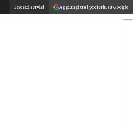
Aggiungi tra i preferiti su Google
Sostegno a PMI e Start up, via libera al Fondo naz
I nostri servizi