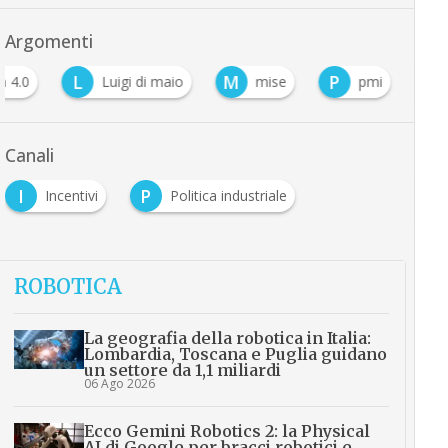
Argomenti
L
M
P
a 4.0
Luigi di maio
mise
pmi
Canali
I
P
Incentivi
Politica industriale
ROBOTICA
La geografia della robotica in Italia:
Lombardia, Toscana e Puglia guidano
un settore da 1,1 miliardi
06 Ago 2026
Ecco Gemini Robotics 2: la Physical
AI di Google per bracci robotici e