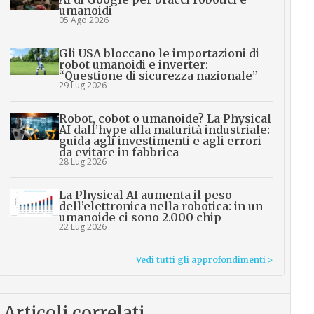
umanoidi
05 Ago 2026
Gli USA bloccano le importazioni di
robot umanoidi e inverter:
“Questione di sicurezza nazionale”
29 Lug 2026
Robot, cobot o umanoide? La Physical
AI dall’hype alla maturità industriale:
guida agli investimenti e agli errori
da evitare in fabbrica
28 Lug 2026
La Physical AI aumenta il peso
dell’elettronica nella robotica: in un
umanoide ci sono 2.000 chip
22 Lug 2026
Vedi tutti gli approfondimenti >
Articoli correlati