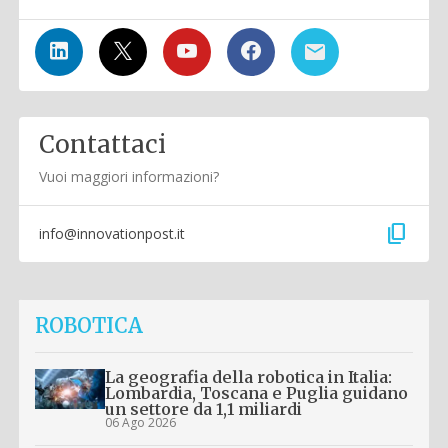
Contattaci
Vuoi maggiori informazioni?
content_copy
info@innovationpost.it
ROBOTICA
La geografia della robotica in Italia:
Lombardia, Toscana e Puglia guidano
un settore da 1,1 miliardi
06 Ago 2026