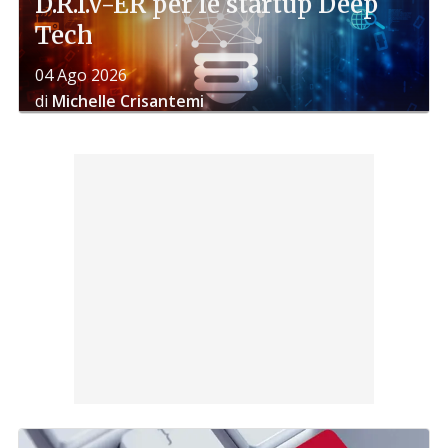
D.R.I.V-ER per le startup Deep
Tech
04 Ago 2026
di
Michelle Crisantemi