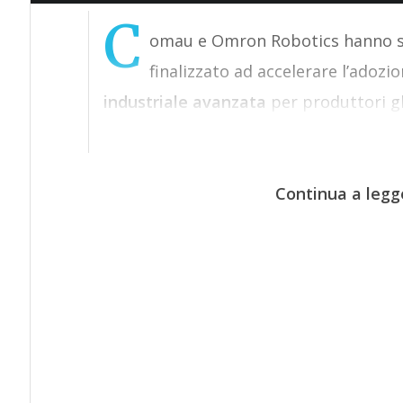
C
omau e Omron Robotics hanno sig
finalizzato ad accelerare l’adozi
industriale avanzata
per produttori gl
Continua a legg