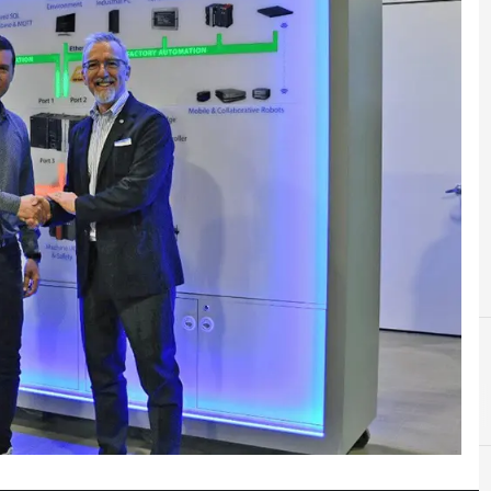
A
C
automazione
comau