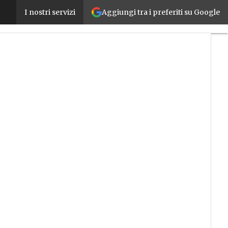
Aggiungi tra i preferiti su Google
Comau e Omron Robotics avviano una partnership p
I nostri servizi