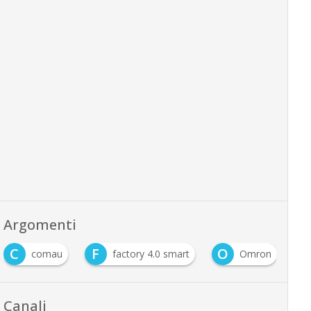
Argomenti
F
O
O
factory 4.0 smart
Omron
Open Innovatio
Canali