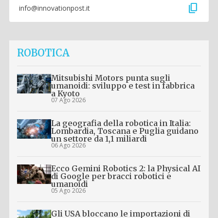
content_copy
info@innovationpost.it
ROBOTICA
Mitsubishi Motors punta sugli
umanoidi: sviluppo e test in fabbrica
a Kyoto
07 Ago 2026
La geografia della robotica in Italia:
Lombardia, Toscana e Puglia guidano
un settore da 1,1 miliardi
06 Ago 2026
Ecco Gemini Robotics 2: la Physical AI
di Google per bracci robotici e
umanoidi
05 Ago 2026
Gli USA bloccano le importazioni di