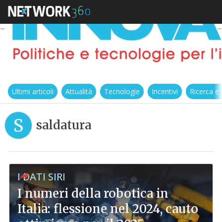
Ultimi articoli
Attualità
Tecnologie
Incentivi
Ricerca e
S
saldatura
I DATI SIRI
I numeri della robotica in
Italia: flessione nel 2024, cauto