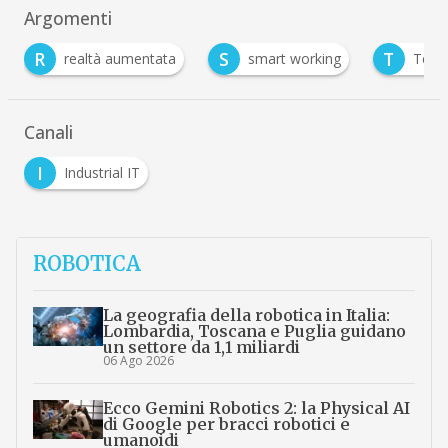
Argomenti
S
T
altà aumentata
smart working
TeamViewer
Canali
I
Industrial IT
ROBOTICA
La geografia della robotica in Italia:
Lombardia, Toscana e Puglia guidano
un settore da 1,1 miliardi
06 Ago 2026
Ecco Gemini Robotics 2: la Physical AI
di Google per bracci robotici e
umanoidi