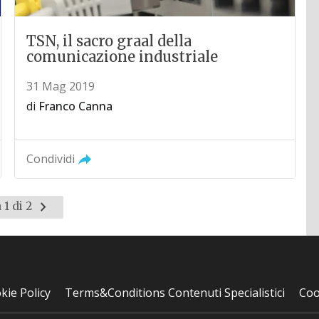
TSN, il sacro graal della
comunicazione industriale
31 Mag 2019
di
Franco Canna
Condividi
Pagina
 1 di 2
successiva
kie Policy
Terms&Conditions Contenuti Specialistici
Coo