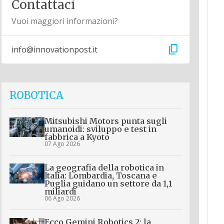
Contattaci
Vuoi maggiori informazioni?
content_copy
info@innovationpost.it
ROBOTICA
Mitsubishi Motors punta sugli
umanoidi: sviluppo e test in
fabbrica a Kyoto
07 Ago 2026
La geografia della robotica in
Italia: Lombardia, Toscana e
Puglia guidano un settore da 1,1
miliardi
06 Ago 2026
Ecco Gemini Robotics 2: la