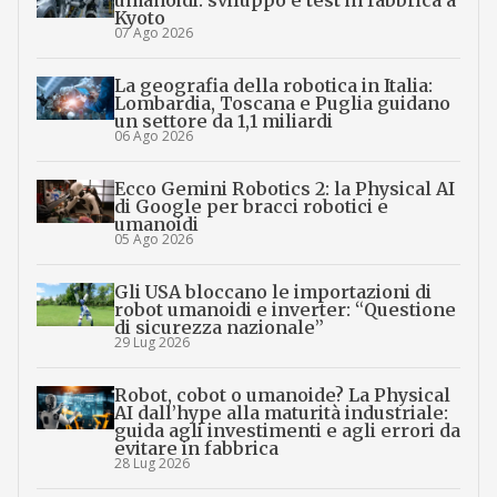
umanoidi: sviluppo e test in fabbrica a
Kyoto
07 Ago 2026
La geografia della robotica in Italia:
Lombardia, Toscana e Puglia guidano
un settore da 1,1 miliardi
06 Ago 2026
Ecco Gemini Robotics 2: la Physical AI
di Google per bracci robotici e
umanoidi
05 Ago 2026
Gli USA bloccano le importazioni di
robot umanoidi e inverter: “Questione
di sicurezza nazionale”
29 Lug 2026
Robot, cobot o umanoide? La Physical
AI dall’hype alla maturità industriale:
guida agli investimenti e agli errori da
evitare in fabbrica
28 Lug 2026