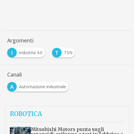
Argomenti
I
T
industria 4.0
TSN
Canali
A
Automazione industriale
ROBOTICA
Mitsubishi Motors punta sugli