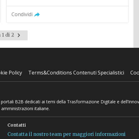
Condividi
Pagina
 1 di 2
successiva
kie Policy
Terms&Conditions Contenuti Specialistici
Coo
 e portali B2B dedicati ai temi della Trasformazione Digitale e dell’Inno
 amministrazioni italiane.
Contatti
Contatta il nostro team per maggiori informazioni