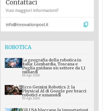
Contattaci
Vuoi maggiori informazioni?
content_copy
info@innovationpost.it
ROBOTICA
La geografia della robotica in
Italia: Lombardia, Toscana e
Puglia guidano un settore da 1,1
miliardi
06 Ago 2026
Ecco Gemini Robotics 2: la
Physical AI di Google per bracci
robotici e umanoidi
05 Ago 2026
Gli USA bloccano le importazioni