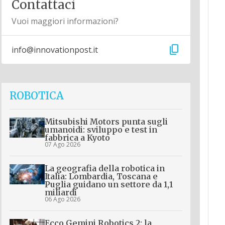
Contattaci
Vuoi maggiori informazioni?
content_copy
info@innovationpost.it
ROBOTICA
Mitsubishi Motors punta sugli
umanoidi: sviluppo e test in
fabbrica a Kyoto
07 Ago 2026
La geografia della robotica in
Italia: Lombardia, Toscana e
Puglia guidano un settore da 1,1
miliardi
06 Ago 2026
Ecco Gemini Robotics 2: la