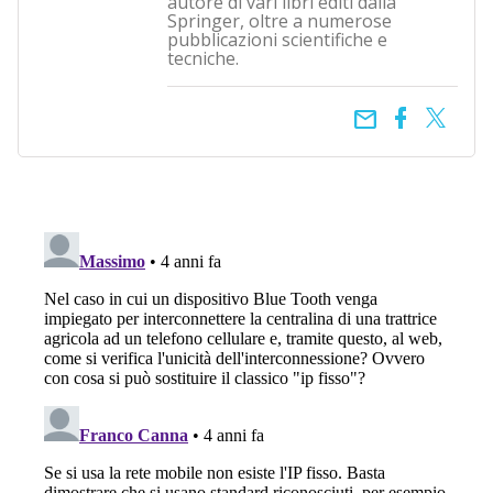
autore di vari libri editi dalla
Springer, oltre a numerose
pubblicazioni scientifiche e
tecniche.
email