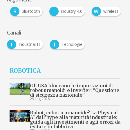
B
I
W
g
bluetooth
industry 4.0
wireless
Canali
I
T
Industrial IT
Tecnologie
ROBOTICA
Gli USA bloccano le importazioni di
robot umanoidi e inverter: “Questione
di sicurezza nazionale”
29 Lug 2026
Robot, cobot o umanoide? La Physical
AI dall’hype alla maturità industriale:
guida agli investimenti e agli errori da
evitare in fabbrica