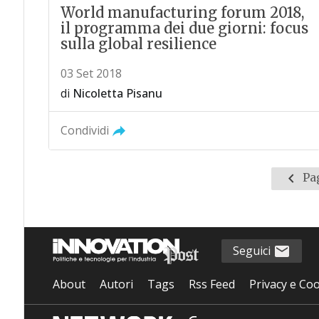
World manufacturing forum 2018,
il programma dei due giorni: focus
sulla global resilience
03 Set 2018
di
Nicoletta Pisanu
Condividi
Pagin
Pag
prece
Seguici
About
Autori
Tags
Rss Feed
Privacy e Coo