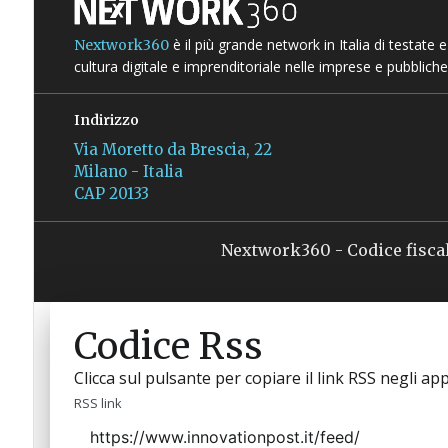
è il più grande network in Italia di testate
Nextwork360
cultura digitale e imprenditoriale nelle imprese e pubbliche
Indirizzo
Via Moretto da Brescia, 22
Milano - Italia
CAP 20133
Nextwork360 - Codice fisca
Codice Rss
Clicca sul pulsante per copiare il link RSS negli app
RSS link