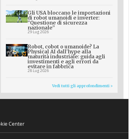
Gli USA bloccano le importazioni
di robot umanoidi e inverter:
“Questione di sicurezza
nazionale”
29 Lug 2026
Robot, cobot o umanoide? La
Physical AI dall’hype alla
maturità industriale: guida agli
investimenti e agli errori da
evitare in fabbrica
28 Lug 2026
Vedi tutti gli approfondimenti >
kie Center