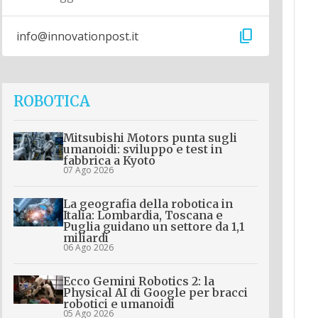
content_copy
info@innovationpost.it
ROBOTICA
Mitsubishi Motors punta sugli
umanoidi: sviluppo e test in
fabbrica a Kyoto
07 Ago 2026
La geografia della robotica in
Italia: Lombardia, Toscana e
Puglia guidano un settore da 1,1
miliardi
06 Ago 2026
Ecco Gemini Robotics 2: la
Physical AI di Google per bracci
robotici e umanoidi
05 Ago 2026