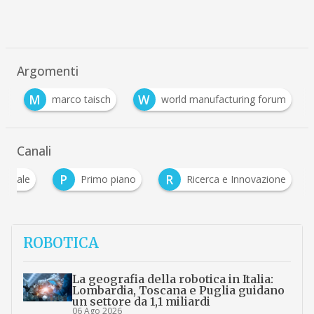
Argomenti
M
W
g
marco taisch
world manufacturing forum
Canali
P
R
ustriale
Primo piano
Ricerca e Innovazione
ROBOTICA
La geografia della robotica in Italia:
Lombardia, Toscana e Puglia guidano
un settore da 1,1 miliardi
06 Ago 2026