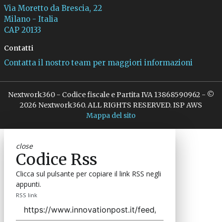
Via Moretto da Brescia, 22
Milano - Italia
CAP 20133
Contatti
Contatta il nostro team per maggiori informazioni
Nextwork360 - Codice fiscale e Partita IVA 13868590962 - ©
2026 Nextwork360. ALL RIGHTS RESERVED. ISP AWS
Mappa del sito
close
Codice Rss
Clicca sul pulsante per copiare il link RSS negli
appunti.
RSS link