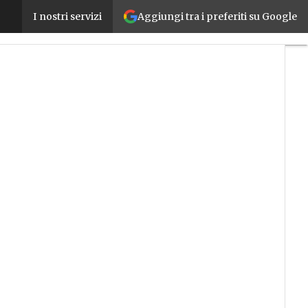
Aggiungi tra i preferiti su Google
3D Systems presenta una soluzione specifica per la 
I nostri servizi