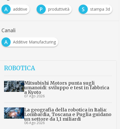
A
P
S
additive
produttività
stampa 3d
Canali
A
Additive Manufacturing
ROBOTICA
Mitsubishi Motors punta sugli
umanoidi: sviluppo e test in fabbrica
a Kyoto
07 Ago 2026
La geografia della robotica in Italia:
Lombardia, Toscana e Puglia guidano
un settore da 1,1 miliardi
06 Ago 2026