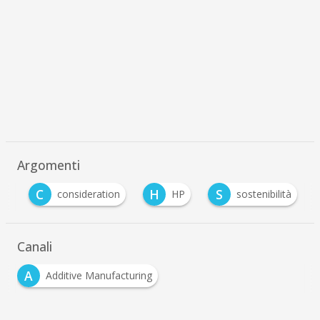
Argomenti
C
H
S
ng
consideration
HP
sostenibilità
Canali
A
Additive Manufacturing