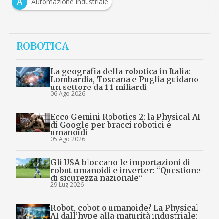
A
Automazione industriale
ROBOTICA
La geografia della robotica in Italia:
Lombardia, Toscana e Puglia guidano
un settore da 1,1 miliardi
06 Ago 2026
Ecco Gemini Robotics 2: la Physical AI
di Google per bracci robotici e
umanoidi
05 Ago 2026
Gli USA bloccano le importazioni di
robot umanoidi e inverter: “Questione
di sicurezza nazionale”
29 Lug 2026
Robot, cobot o umanoide? La Physical
AI dall’hype alla maturità industriale: