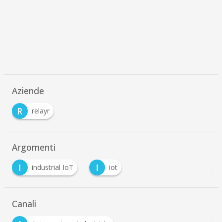
Aziende
R
relayr
Argomenti
I
I
industrial IoT
iot
Canali