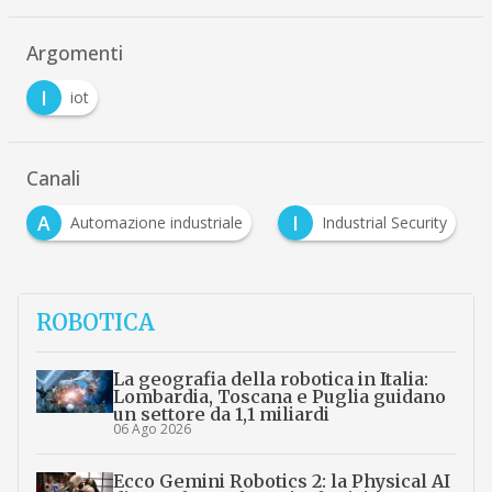
Argomenti
I
iot
Canali
A
I
Automazione industriale
Industrial Security
ROBOTICA
La geografia della robotica in Italia:
Lombardia, Toscana e Puglia guidano
un settore da 1,1 miliardi
06 Ago 2026
Ecco Gemini Robotics 2: la Physical AI