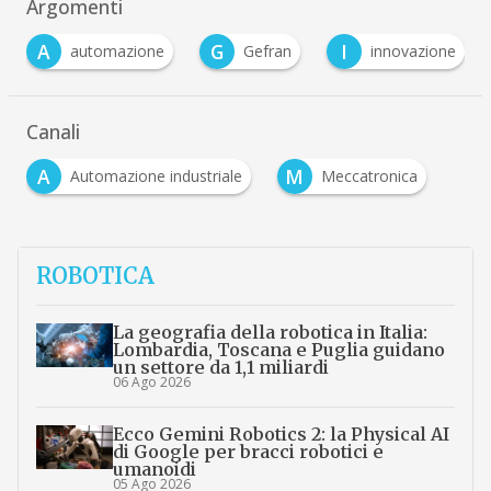
Argomenti
A
G
I
automazione
Gefran
innovazione
Canali
A
M
Automazione industriale
Meccatronica
ROBOTICA
La geografia della robotica in Italia:
Lombardia, Toscana e Puglia guidano
un settore da 1,1 miliardi
06 Ago 2026
Ecco Gemini Robotics 2: la Physical AI
di Google per bracci robotici e
umanoidi
05 Ago 2026