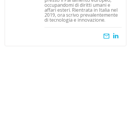
presso il Parlamento europeo,
occupandomi di diritti umani e
affari esteri. Rientrata in Italia nel
2019, ora scrivo prevalentemente
di tecnologia e innovazione.
email