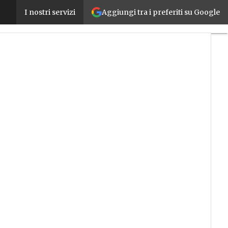
Aggiungi tra i preferiti su Google
Movione, il nuovo inverter decentralizzato semplic
I nostri servizi