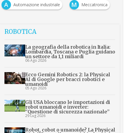
A
M
Automazione industriale
Meccatronica
ROBOTICA
La geografia della robotica in Italia:
Lombardia, Toscana e Puglia guidano
un settore da 1,1 miliardi
06 Ago 2026
Ecco Gemini Robotics 2: la Physical
AI di Google per bracci robotici e
umanoidi
05 Ago 2026
Gli USA bloccano le importazioni di
robot umanoidi e inverter:
“Questione di sicurezza nazionale”
29 Lug 2026
Robot, cobot o umanoide? La Physical