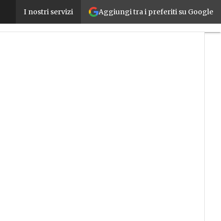
Aggiungi tra i preferiti su Google
Phoenix Contact cresce e annuncia la piattaforma 
I nostri servizi