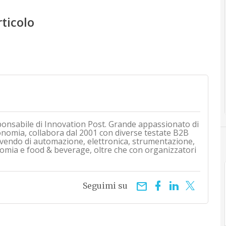
rticolo
ponsabile di Innovation Post. Grande appassionato di
onomia, collabora dal 2001 con diverse testate B2B
rivendo di automazione, elettronica, strumentazione,
mia e food & beverage, oltre che con organizzatori
email
Seguimi su