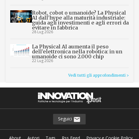
Robot, cobot o umanoide? La Physical
AI dall’hype alla maturità industriale:
guida agli investimenti e agli errori da
evitare in fabbrica
28 Lug 2026
La Physical AI aumenta il peso
dell’elettronica nella robotica: in un
umanoide ci sono 2.000 chip
22 Lug 2026
Vedi tutti gli approfondimenti >
Seguici
About
Autori
Tags
Rss Feed
Privacy e Cookie Policy