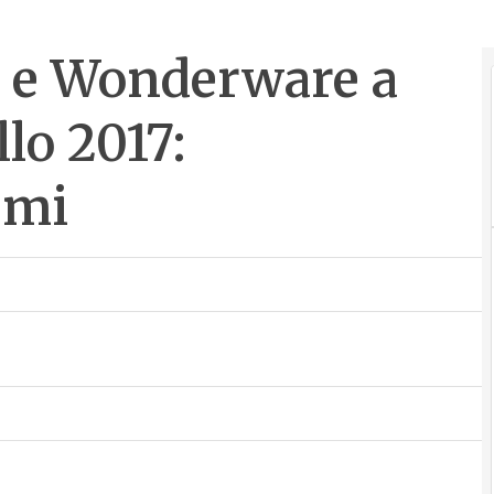
c e Wonderware a
lo 2017:
emi