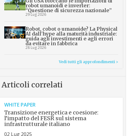
Gli USA bloccano le importazioni di
robot umanoidi e inverter:
“Questione di sicurezza nazionale”
29 Lug 2026
Robot, cobot o umanoide? La Physical
AI dall’hype alla maturità industriale:
guida agli investimenti e agli errori
da evitare in fabbrica
28 Lug 2026
Vedi tutti gli approfondimenti >
Articoli correlati
WHITE PAPER
Transizione energetica e coesione:
l’impatto del FESR sul sistema
infrastrutturale italiano
02 Lug 2025