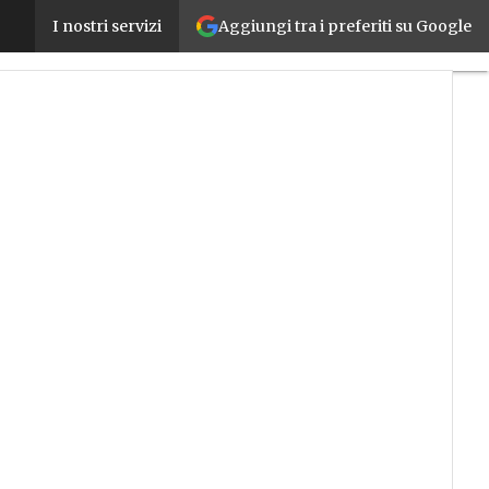
Aggiungi tra i preferiti su Google
Schneider Electric e Wonderware a Forum Telecont
I nostri servizi