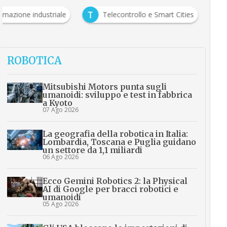
T
omazione industriale
Telecontrollo e Smart Cities
ROBOTICA
Mitsubishi Motors punta sugli
umanoidi: sviluppo e test in fabbrica
a Kyoto
07 Ago 2026
La geografia della robotica in Italia:
Lombardia, Toscana e Puglia guidano
un settore da 1,1 miliardi
06 Ago 2026
Ecco Gemini Robotics 2: la Physical
AI di Google per bracci robotici e
umanoidi
05 Ago 2026