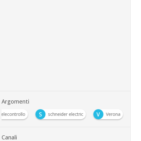
Argomenti
S
V
telecontrollo
schneider electric
Verona
Canali