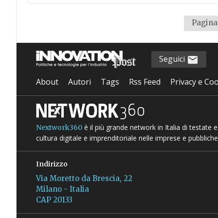
Pagina 
Seguici
About
Autori
Tags
Rss Feed
Privacy e Coo
è il più grande network in Italia di testate
Nextwork360
cultura digitale e imprenditoriale nelle imprese e pubbliche
Indirizzo
Via Moretto da Brescia, 22
Milano - Italia
CAP 20133