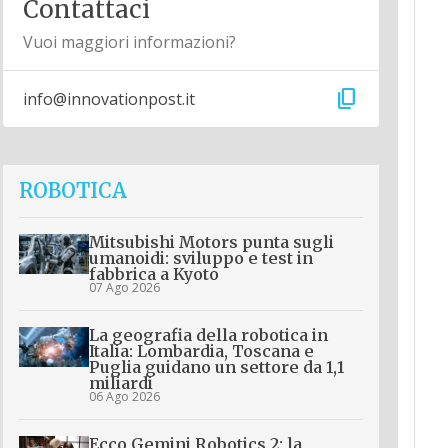
Contattaci
Vuoi maggiori informazioni?
content_copy
info@innovationpost.it
ROBOTICA
Mitsubishi Motors punta sugli
umanoidi: sviluppo e test in
fabbrica a Kyoto
07 Ago 2026
La geografia della robotica in
Italia: Lombardia, Toscana e
Puglia guidano un settore da 1,1
miliardi
06 Ago 2026
Ecco Gemini Robotics 2: la