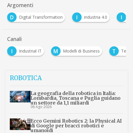
Argomenti
I
I
I
M
industria 4.0
industrial IoT
iot
Canali
M
T
Modelli di Business
Telecontrollo e Smart Cities
ROBOTICA
La geografia della robotica in Italia:
Lombardia, Toscana e Puglia guidano
un settore da 1,1 miliardi
06 Ago 2026
Ecco Gemini Robotics 2: la Physical AI
di Google per bracci robotici e
umanoidi