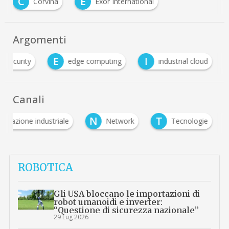
C
E
Corvina
Exor International
Argomenti
E
I
ersecurity
edge computing
industrial cloud
Canali
N
T
omazione industriale
Network
Tecnologie
ROBOTICA
Gli USA bloccano le importazioni di
robot umanoidi e inverter:
“Questione di sicurezza nazionale”
29 Lug 2026