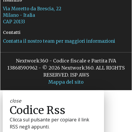
Via Moretto da Brescia, 22
Milano - Italia
CAP 20133
Contatti
Contatta il nostro team per maggiori informazioni
Nextwork360 - Codice fiscale e Partita IVA
13868590962 - © 2026 Nextwork360. ALL RIGHTS
RESERVED. ISP AWS
Mappa del sito
close
Codice Rss
Clicca sul pulsante per copiare il link
RSS negli appunti.