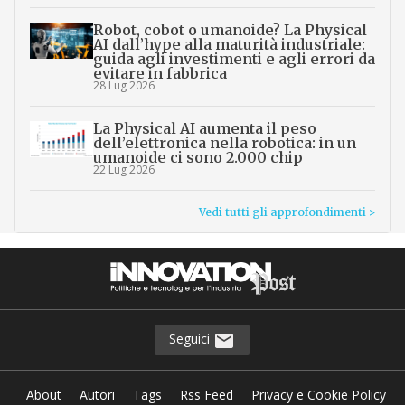
Robot, cobot o umanoide? La Physical
AI dall’hype alla maturità industriale:
guida agli investimenti e agli errori da
evitare in fabbrica
28 Lug 2026
La Physical AI aumenta il peso
dell’elettronica nella robotica: in un
umanoide ci sono 2.000 chip
22 Lug 2026
Vedi tutti gli approfondimenti >
Seguici
About
Autori
Tags
Rss Feed
Privacy e Cookie Policy