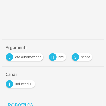
Argomenti
E
H
S
efa automazione
hmi
scada
Canali
I
Industrial IT
ROBOTICA