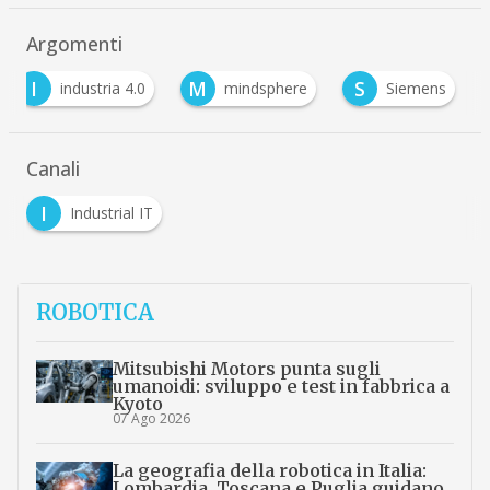
Argomenti
I
M
S
industria 4.0
mindsphere
Siemens
Canali
I
Industrial IT
ROBOTICA
Mitsubishi Motors punta sugli
umanoidi: sviluppo e test in fabbrica a
Kyoto
07 Ago 2026
La geografia della robotica in Italia:
Lombardia, Toscana e Puglia guidano