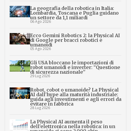
La geografia della robotica in Italia:
Lombardia, Toscana e Puglia guidano
un settore da 1,1 miliardi
06 Ago 2026
Ecco Gemini Robotics 2: la Physical AI
di Google per bracci robotici e
umanoidi
05 Ago 2026
Gli USA bloccano le importazioni di
robot umanoidi e inverter: “Questione
di sicurezza nazionale”
29 Lug 2026
Robot, cobot o umanoide? La Physical
AI dall’hype alla maturità industriale:
guida agli investimenti e agli errori da
evitare in fabbrica
28 Lug 2026
La Physical AI aumenta il peso
dell’elettronica nella robotica: in un
umanoide ci sono 2.000 chip