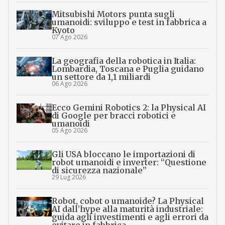
Mitsubishi Motors punta sugli
umanoidi: sviluppo e test in fabbrica a
Kyoto
07 Ago 2026
La geografia della robotica in Italia:
Lombardia, Toscana e Puglia guidano
un settore da 1,1 miliardi
06 Ago 2026
Ecco Gemini Robotics 2: la Physical AI
di Google per bracci robotici e
umanoidi
05 Ago 2026
Gli USA bloccano le importazioni di
robot umanoidi e inverter: “Questione
di sicurezza nazionale”
29 Lug 2026
Robot, cobot o umanoide? La Physical
AI dall’hype alla maturità industriale:
guida agli investimenti e agli errori da
evitare in fabbrica