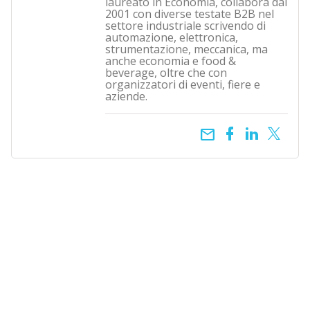
laureato in Economia, collabora dal
2001 con diverse testate B2B nel
settore industriale scrivendo di
automazione, elettronica,
strumentazione, meccanica, ma
anche economia e food &
beverage, oltre che con
organizzatori di eventi, fiere e
aziende.
email