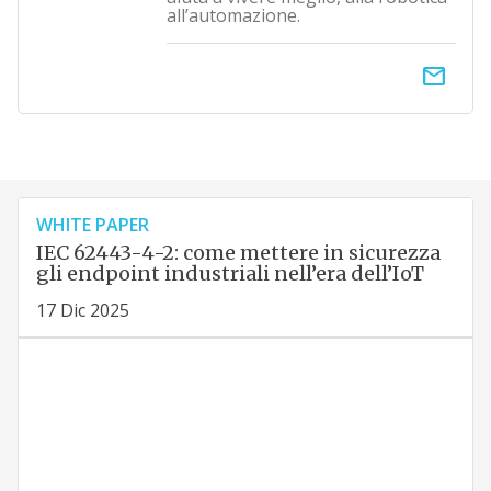
all’automazione.
email
WHITE PAPER
IEC 62443-4-2: come mettere in sicurezza
gli endpoint industriali nell’era dell’IoT
17 Dic 2025