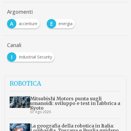
Argomenti
A
E
accenture
energia
Canali
I
Industrial Security
ROBOTICA
Mitsubishi Motors punta sugli
umanoidi: sviluppo e test in fabbrica a
Kyoto
07 Ago 2026
La geografia della robotica in Italia:
Lombardia, Toscana e Puglia guidano