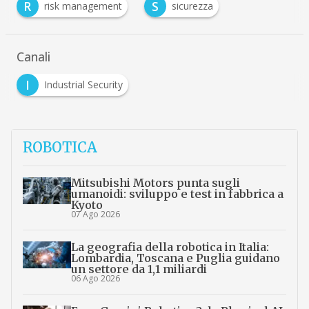
R
S
risk management
sicurezza
Canali
I
Industrial Security
ROBOTICA
Mitsubishi Motors punta sugli
umanoidi: sviluppo e test in fabbrica a
Kyoto
07 Ago 2026
La geografia della robotica in Italia:
Lombardia, Toscana e Puglia guidano
un settore da 1,1 miliardi
06 Ago 2026