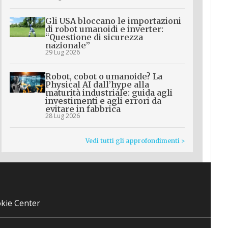
Gli USA bloccano le importazioni
di robot umanoidi e inverter:
“Questione di sicurezza
nazionale”
29 Lug 2026
Robot, cobot o umanoide? La
Physical AI dall’hype alla
maturità industriale: guida agli
investimenti e agli errori da
evitare in fabbrica
28 Lug 2026
Vedi tutti gli approfondimenti >
kie Center