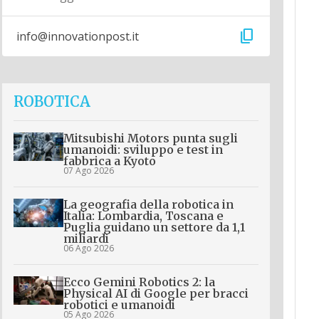
content_copy
info@innovationpost.it
ROBOTICA
Mitsubishi Motors punta sugli
umanoidi: sviluppo e test in
fabbrica a Kyoto
07 Ago 2026
La geografia della robotica in
Italia: Lombardia, Toscana e
Puglia guidano un settore da 1,1
miliardi
06 Ago 2026
Ecco Gemini Robotics 2: la
Physical AI di Google per bracci
robotici e umanoidi
05 Ago 2026