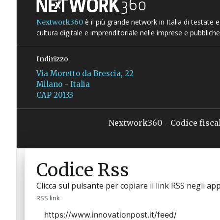
è il più grande network in Italia di testate
Nextwork360
cultura digitale e imprenditoriale nelle imprese e pubbliche
Indirizzo
Via Moretto da Brescia, 22
Milano - Italia
CAP 20133
Nextwork360 - Codice fisca
Codice Rss
Clicca sul pulsante per copiare il link RSS negli app
RSS link