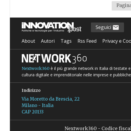
Pagina
Seguici
About
Autori
Tags
Rss Feed
Privacy e Coo
è il più grande network in Italia di testate
Nextwork360
cultura digitale e imprenditoriale nelle imprese e pubbliche
Indirizzo
Via Moretto da Brescia, 22
Milano - Italia
CAP 20133
Nextwork360 - Codice fisca