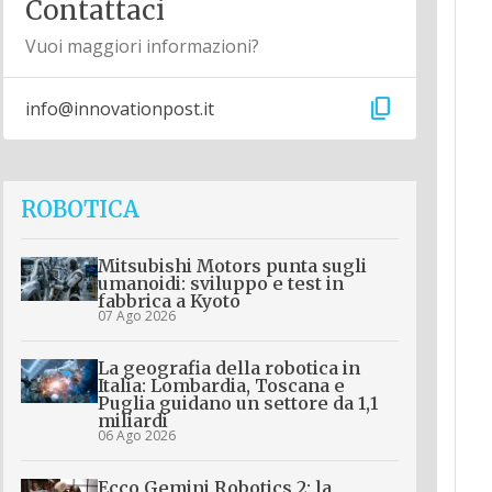
Contattaci
Vuoi maggiori informazioni?
content_copy
info@innovationpost.it
ROBOTICA
Mitsubishi Motors punta sugli
umanoidi: sviluppo e test in
fabbrica a Kyoto
07 Ago 2026
La geografia della robotica in
Italia: Lombardia, Toscana e
Puglia guidano un settore da 1,1
miliardi
06 Ago 2026
Ecco Gemini Robotics 2: la